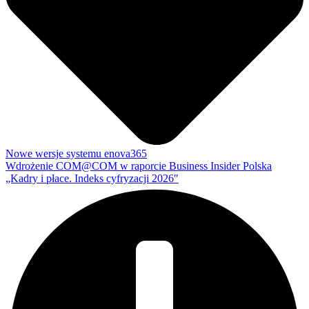
Nowe wersje systemu enova365
Wdrożenie COM@COM w raporcie Business Insider Polska
„Kadry i płace. Indeks cyfryzacji 2026″