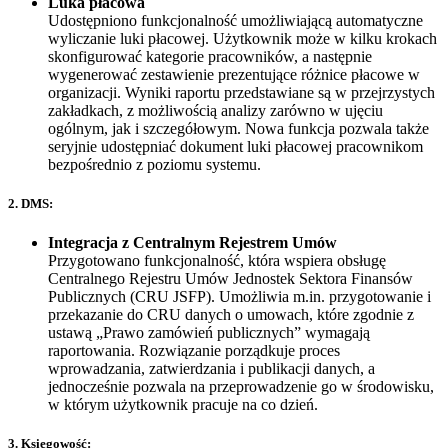
Luka płacowa
Udostępniono funkcjonalność umożliwiającą automatyczne
wyliczanie luki płacowej. Użytkownik może w kilku krokach
skonfigurować kategorie pracowników, a następnie
wygenerować zestawienie prezentujące różnice płacowe w
organizacji. Wyniki raportu przedstawiane są w przejrzystych
zakładkach, z możliwością analizy zarówno w ujęciu
ogólnym, jak i szczegółowym. Nowa funkcja pozwala także
seryjnie udostępniać dokument luki płacowej pracownikom
bezpośrednio z poziomu systemu.
2. DMS:
Integracja z Centralnym Rejestrem Umów
Przygotowano funkcjonalność, która wspiera obsługę
Centralnego Rejestru Umów Jednostek Sektora Finansów
Publicznych (CRU JSFP). Umożliwia m.in. przygotowanie i
przekazanie do CRU danych o umowach, które zgodnie z
ustawą „Prawo zamówień publicznych” wymagają
raportowania. Rozwiązanie porządkuje proces
wprowadzania, zatwierdzania i publikacji danych, a
jednocześnie pozwala na przeprowadzenie go w środowisku,
w którym użytkownik pracuje na co dzień.
3. Księgowość: