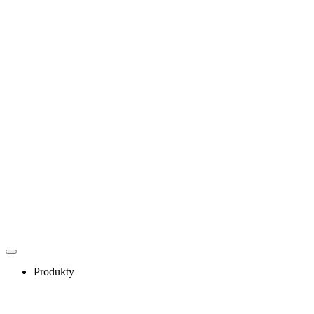
Szkolenia
Baza wiedzy
Podcasty
Webinary
Produkty
ERP
OCR
Indywidualne rozwiązania