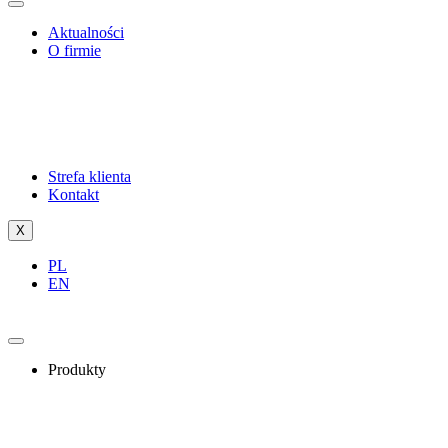
Aktualności
O firmie
Strefa klienta
Kontakt
X
PL
EN
Produkty
ERP
OCR
Indywidualne rozwiązania