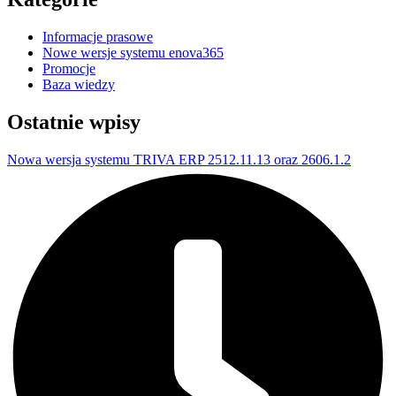
Informacje prasowe
Nowe wersje systemu enova365
Promocje
Baza wiedzy
Ostatnie wpisy
Nowa wersja systemu TRIVA ERP 2512.11.13 oraz 2606.1.2