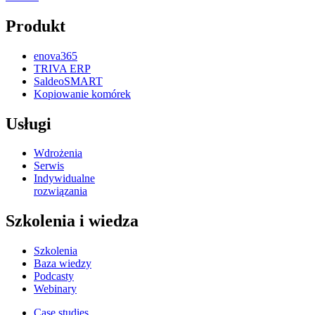
Produkt
enova365
TRIVA ERP
SaldeoSMART
Kopiowanie komórek
Usługi
Wdrożenia
Serwis
Indywidualne
rozwiązania
Szkolenia i wiedza
Szkolenia
Baza wiedzy
Podcasty
Webinary
Case studies