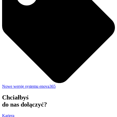
Nowe wersje systemu enova365
Chciałbyś
do nas dołączyć?
Kariera