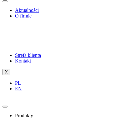
Aktualności
O firmie
Strefa klienta
Kontakt
X
PL
EN
Produkty
ERP
OCR
Indywidualne rozwiązania