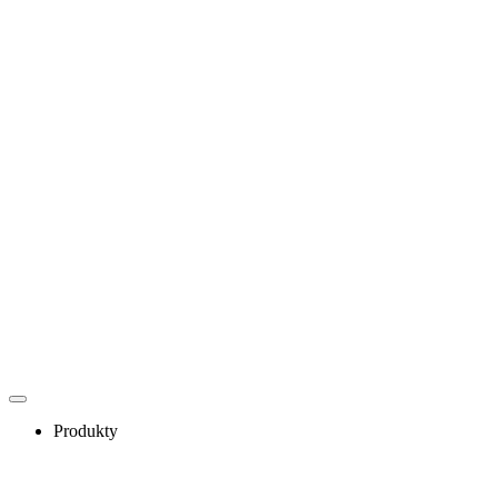
Szkolenia
Baza wiedzy
Podcasty
Webinary
Produkty
ERP
OCR
Indywidualne rozwiązania