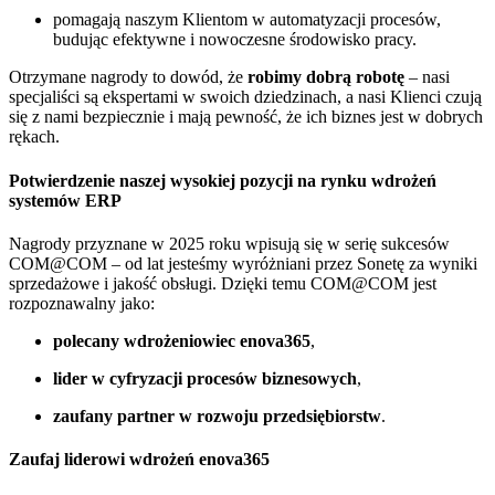
pomagają naszym Klientom w automatyzacji procesów,
budując efektywne i nowoczesne środowisko pracy.
Otrzymane nagrody to dowód, że
robimy dobrą robotę
– nasi
specjaliści są ekspertami w swoich dziedzinach, a nasi Klienci czują
się z nami bezpiecznie i mają pewność, że ich biznes jest w dobrych
rękach.
Potwierdzenie naszej wysokiej pozycji na rynku wdrożeń
systemów ERP
Nagrody przyznane w 2025 roku wpisują się w serię sukcesów
COM@COM – od lat jesteśmy wyróżniani przez Sonetę za wyniki
sprzedażowe i jakość obsługi. Dzięki temu COM@COM jest
rozpoznawalny jako:
polecany wdrożeniowiec enova365
,
lider w cyfryzacji procesów biznesowych
,
zaufany partner w rozwoju przedsiębiorstw
.
Zaufaj liderowi wdrożeń enova365