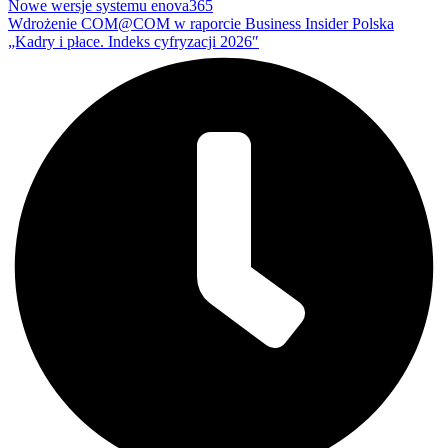
Nowe wersje systemu enova365
Wdrożenie COM@COM w raporcie Business Insider Polska
„Kadry i płace. Indeks cyfryzacji 2026″