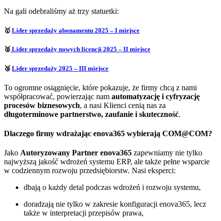
Na gali odebraliśmy aż trzy statuetki:
🥇
Lider sprzedaży abonamentu 2025 – I miejsce
🥈
Lider sprzedaży nowych licencji 2025 – II miejsce
🥉
Lider sprzedaży 2025 – III miejsce
To ogromne osiągnięcie, które pokazuje, że firmy chcą z nami
współpracować, powierzając nam
automatyzację i cyfryzację
procesów biznesowych
, a nasi Klienci cenią nas za
długoterminowe partnerstwo, zaufanie i skuteczność
.
Dlaczego firmy wdrażając enova365 wybierają COM@COM?
Jako
Autoryzowany Partner enova365
zapewniamy nie tylko
najwyższą jakość wdrożeń systemu ERP, ale także pełne wsparcie
w codziennym rozwoju przedsiębiorstw. Nasi eksperci:
dbają o każdy detal podczas wdrożeń i rozwoju systemu,
doradzają nie tylko w zakresie konfiguracji enova365, lecz
także w interpretacji przepisów prawa,