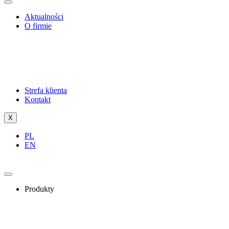
Aktualności
O firmie
Strefa klienta
Kontakt
X
PL
EN
Produkty
ERP
OCR
Indywidualne rozwiązania