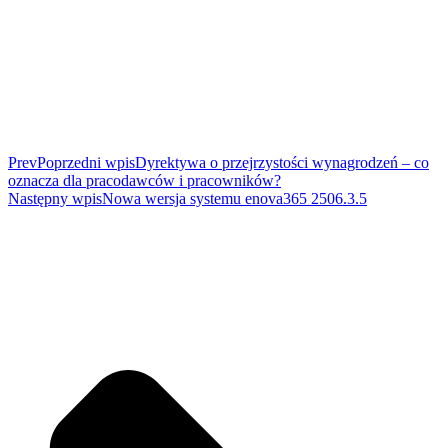
Prev
Poprzedni wpis
Dyrektywa o przejrzystości wynagrodzeń – co
oznacza dla pracodawców i pracowników?
Następny wpis
Nowa wersja systemu enova365 2506.3.5